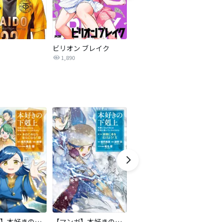
ビリオン ブレイク
ダンベル何キロ持てる？
1,890
1.6万
【マンガ】本好きの下剋上 第二部
【マンガ】本好きの下剋上 第三部
隣国の王太子が奴隷として売られていたので買ってみました【単話】
天