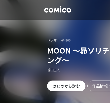
ドラマ
866
MOON ～昴ソリ
ング～
曽田正人
作品情報
はじめから読む