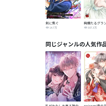
剣に焦ぐ
14.7万
307.3万
同じジャンルの人気作
私がわたしを売る理由
noicomi鬼の