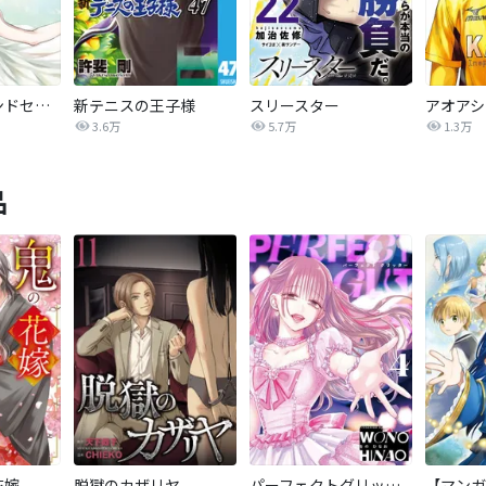
絢爛たるグランドセーヌ
新テニスの王子様
スリースター
アオアシ
3.6万
5.7万
1.3万
品
花嫁
脱獄のカザリヤ
パーフェクトグリッター