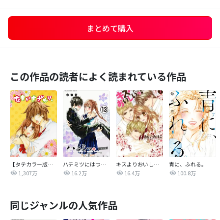
まとめて購入
この作品の読者によく読まれている作品
【タテカラー版】なまいきざかり。
ハチミツにはつこい
キスよりおいしいっ！
青に、ふれる。
1,307万
16.2万
16.4万
100.8万
同じジャンルの人気作品