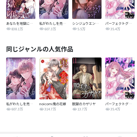
あなたを地獄に堕とすまで
私がわたしを売る理由
シンジュウエンド【タテヨミ】
パーフェクトグリッター
838.1万
607.3万
5.5万
35.4万
同じジャンルの人気作品
私がわたしを売る理由
noicomi鬼の花嫁
脱獄のカザリヤ
パーフェクトグリッター
607.3万
314.7万
13.7万
35.4万