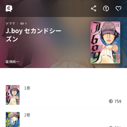
ドラマ
4
J.boy セカンドシー
ズン
能條純一
1巻
759
2巻