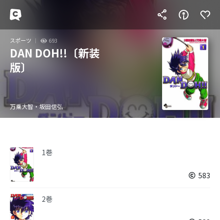
スポーツ
693
DAN DOH!!〔新装
版〕
万乗大智・坂田信弘
1巻
583
2巻