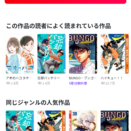
この作品の読者によく読まれている作品
アオのハコ タテカラー版【タテヨミ】
忘却バッテリー
BUNGO―ブンゴ―
ハイキュー！！
1.8万
1.4万
22.7万
5巻分無料増
同じジャンルの人気作品