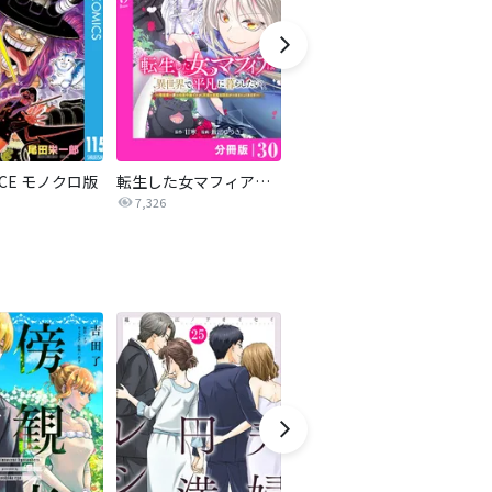
IECE モノクロ版
転生した女マフィアは異世界で平凡に暮らしたい～暗殺者一家の伯爵令嬢ですが、天使と悪魔な団長がつきまとってきます～【分冊版】
BLEACH モノクロ版
7,326
4.3万