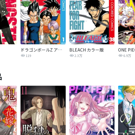
ドラゴンボールZ アニメコミックス 魔人ブウ復活編
BLEACH カラー版
ONE P
119
2.3万
6.9万
品