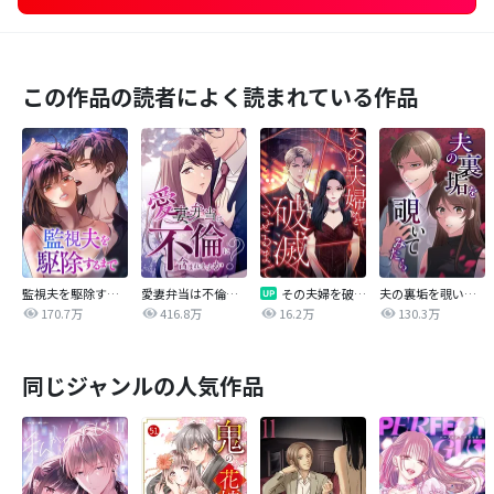
この作品の読者によく読まれている作品
監視夫を駆除するまで
愛妻弁当は不倫に含まれますか？
その夫婦を破滅させるまで
夫の裏垢を覗いてみたら
170.7万
416.8万
16.2万
130.3万
同じジャンルの人気作品