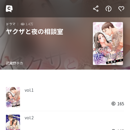
ドラマ
1.4万
ヤクザと夜の相談室
武蔵野チカ
vol.1
165
vol.2