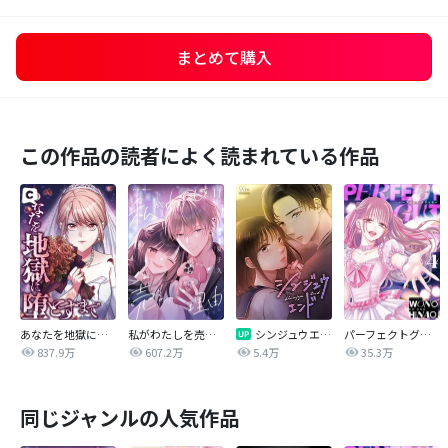
まとめて購入
この作品の読者によく読まれている作品
あなたを地獄に堕とすまで
私がわたしを売る理由
シンジュウエンド【タテヨミ】
パーフェクトグリッター
837.9万
607.2万
5.4万
35.3万
同じジャンルの人気作品