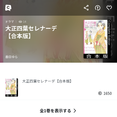
ドラマ
14
大正四葉セレナーデ
【合本版】
香日ゆら
大正四葉セレナーデ【合本版】
1650
全1巻を表示する