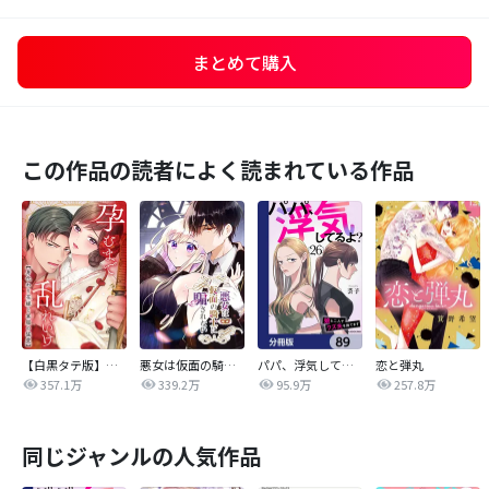
まとめて購入
この作品の読者によく読まれている作品
【白黒タテ版】孕むまで乱れいけ～身代わり花嫁と軍服の猛愛
悪女は仮面の騎士に騙されない
パパ、浮気してるよ？娘と二人でクズ夫を捨てます【分冊版】
恋と弾丸
357.1万
339.2万
95.9万
257.8万
同じジャンルの人気作品