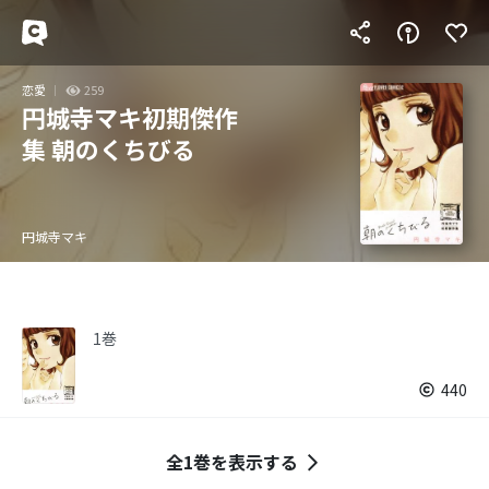
恋愛
259
円城寺マキ初期傑作
集 朝のくちびる
円城寺マキ
1巻
440
全1巻を表示する