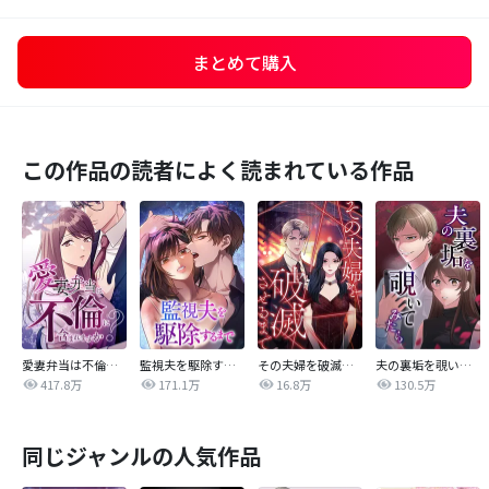
まとめて購入
この作品の読者によく読まれている作品
愛妻弁当は不倫に含まれますか？
監視夫を駆除するまで
その夫婦を破滅させるまで
夫の裏垢を覗いてみたら
417.8万
171.1万
16.8万
130.5万
同じジャンルの人気作品