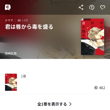
ドラマ
1.6万
君は唇から毒を盛る
尾崎衣良
1巻
462
全1巻を表示する