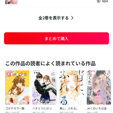
484
全2巻を表示する
まとめて購入
この作品の読者によく読まれている作品
【タテカラー版】なまいきざかり。
ハチミツにはつこい
青に、ふれる。
JKくのいちは全てを捧げたい
1,307万
16.1万
100.7万
1.8万