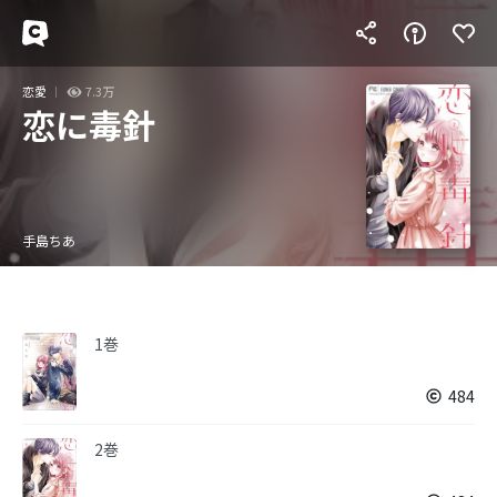
恋愛
7.3万
恋に毒針
手島ちあ
1巻
484
2巻