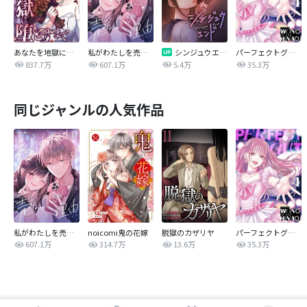
あなたを地獄に堕とすまで
私がわたしを売る理由
シンジュウエンド【タテヨミ】
パーフェクトグリッター
837.7万
607.1万
5.4万
35.3万
同じジャンルの人気作品
私がわたしを売る理由
noicomi鬼の花嫁
脱獄のカザリヤ
パーフェクトグリッター
607.1万
314.7万
13.6万
35.3万