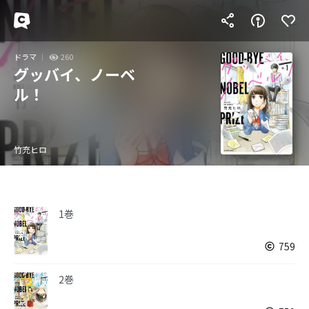
ドラマ
260
グッバイ、ノーベ
ル！
竹充ヒロ
1巻
759
2巻