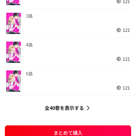
121
3話
121
4話
121
5話
121
全40巻を表示する
まとめて購入