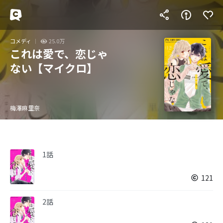
コメディ
25.0万
これは愛で、恋じゃ
ない【マイクロ】
梅澤麻里奈
1話
121
2話