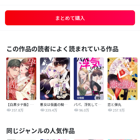
まとめて購入
この作品の読者によく読まれている作品
【白黒タテ版】孕むまで乱れいけ～身代わり花嫁と軍服の猛愛
悪女は仮面の騎士に騙されない
パパ、浮気してるよ？娘と二人でクズ夫を捨てます【分冊版】
恋と弾丸
357.8万
339.4万
96.0万
257.9万
同じジャンルの人気作品