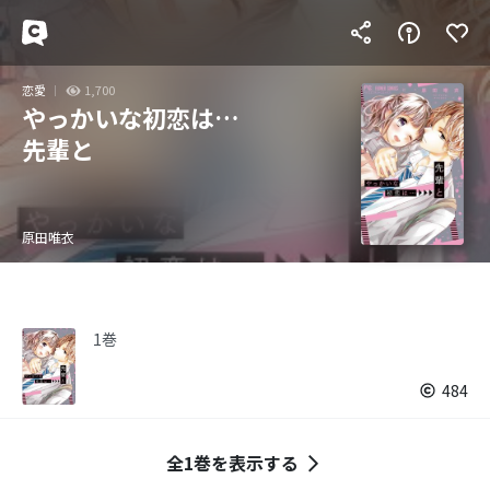
恋愛
1,700
やっかいな初恋は…
先輩と
原田唯衣
1巻
484
全1巻を表示する