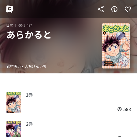
日常
3,497
あらかると
武村勇治・大石けんいち
1巻
583
2巻