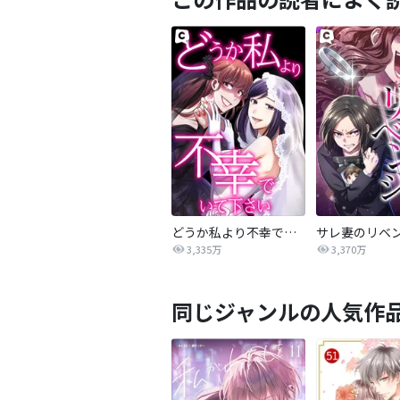
どうか私より不幸でいて下さい
サレ妻のリベ
3,335万
3,370万
同じジャンルの人気作