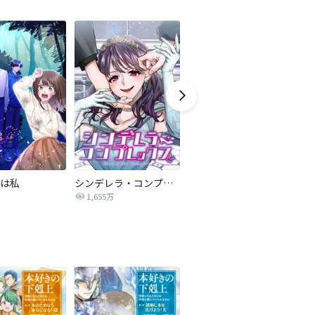
は私
シンデレラ・コンプレックス
復讐のマタニティライフ
夫
1,655万
18.8万