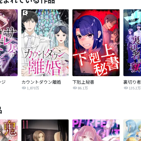
ンジ
カウントダウン離婚
下剋上秘書
裏切り者
1,870万
86.1万
135.2万
品