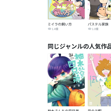
ミイラの飼い方
パステル家族
1.4億
1.0億
同じジャンルの人気作
柚木さんちの四兄弟。
凪のお暇