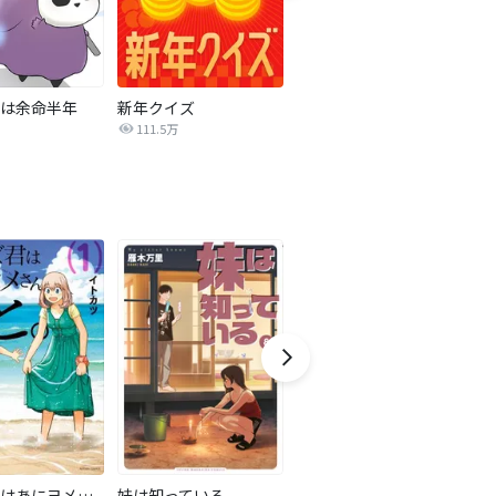
は余命半年
新年クイズ
みつば君はあにヨメさんと。
111.5万
4.8万
みつば君はあにヨメさんと。
妹は知っている
東京貧困女子。【単話】