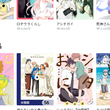
ロヂウラくらし
アシチガイ
死神さん
4,041万
920.9万
3,120万
品
作りたい女と食べたい女【分冊版】
ショタおに【分冊版】