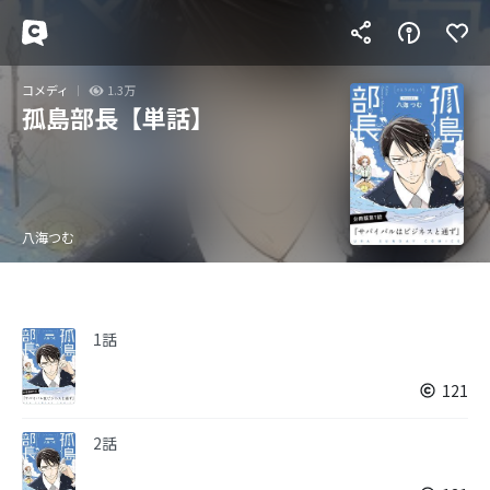
コメディ
1.3万
孤島部長【単話】
八海つむ
1話
121
2話