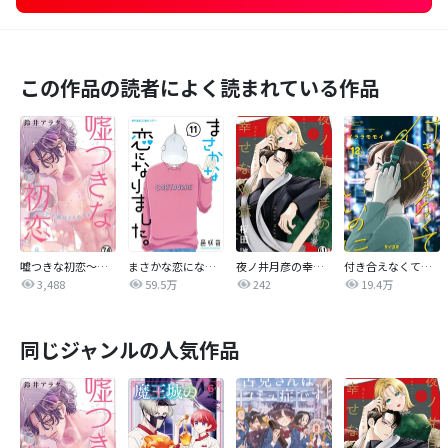
この作品の読者によく読まれている作品
嘘つきな初恋～王子様はドSホスト～
まさかな恋になりました。
夜ノ井月彦の幸せな地獄
付き合えなくていいのに
3,488
59.5万
242
19.4万
同じジャンルの人気作品