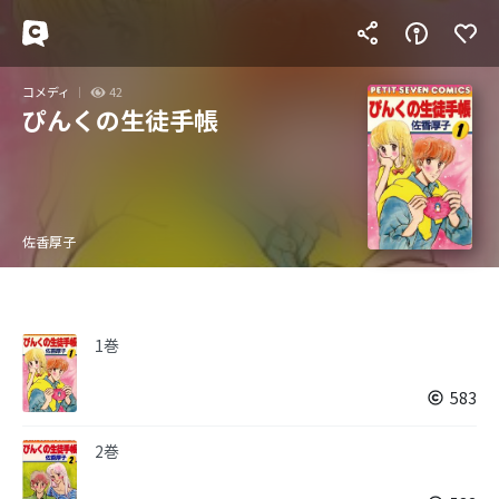
コメディ
42
ぴんくの生徒手帳
佐香厚子
1巻
583
2巻