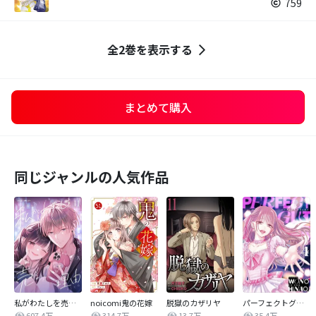
759
全2巻を表示する
まとめて購入
同じジャンルの人気作品
私がわたしを売る理由
noicomi鬼の花嫁
脱獄のカザリヤ
パーフェクトグリッター
607.4万
314.7万
13.7万
35.4万