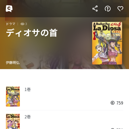
ドラマ
3
ディオサの首
伊藤明弘
1巻
759
2巻