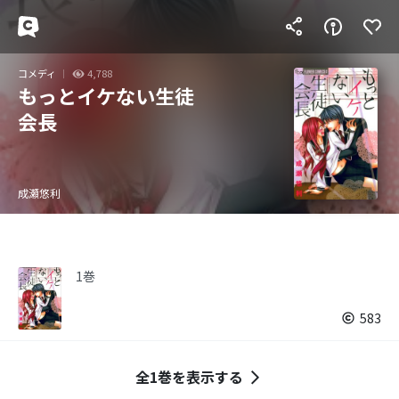
コメディ
4,788
もっとイケない生徒
会長
成瀬悠利
1巻
583
全1巻を表示する