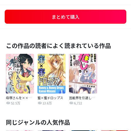
まとめて購入
この作品の読者によく読まれている作品
母塚さんを××にしたい。
蜜×蜜ドロップス
芸能界を引退した推しが転校してきた件【マイクロ】
52.5万
13.6万
6,722
同じジャンルの人気作品