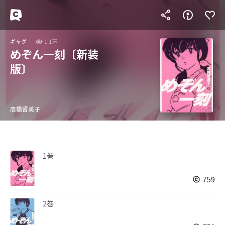
ギャグ
1.1万
めぞん一刻〔新装
版〕
高橋留美子
1巻
759
2巻