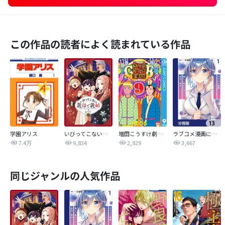
この作品の読者によく読まれている作品
学園アリス
いびってこない義母と義姉
増田こうすけ劇場 ギャグマンガ日和GB
ラブコメ漫画に入ってしまったので、推しの負けヒロインを全力で幸せにする【分冊版】
7.4万
9,834
2,929
3,667
同じジャンルの人気作品