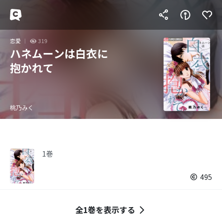
恋愛
319
ハネムーンは白衣に
抱かれて
桃乃みく
1巻
495
全1巻を表示する