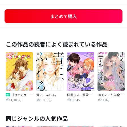
まとめて購入
この作品の読者によく読まれている作品
【タテカラー版】なまいきざかり。
青に、ふれる。
総長さま、溺愛中につき。～最強イケメンと愛され寮生活！？～ 分冊版
JKくのいちは全てを捧げたい
1,305万
100.7万
8,045
1.8万
同じジャンルの人気作品