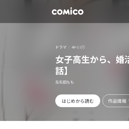
ドラマ
6.9万
女子高生から、婚
話】
左右田もも
作品情報
はじめから読む