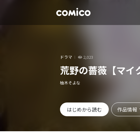
ドラマ
2,023
荒野の薔薇【マイ
柚木そよな
作品情報
はじめから読む