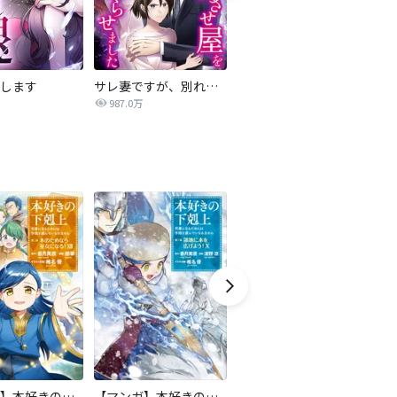
します
サレ妻ですが、別れさせ屋を寝返らせました
僕らの喉にはフタがある
騙
987.0万
7,084万
【マンガ】本好きの下剋上 第二部
【マンガ】本好きの下剋上 第三部
天は赤い河のほとり
傍