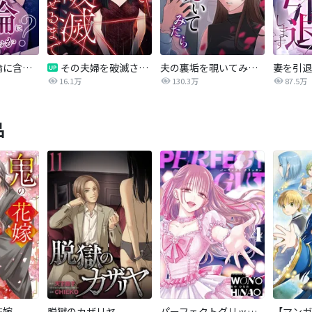
愛妻弁当は不倫に含まれますか？
その夫婦を破滅させるまで
夫の裏垢を覗いてみたら
妻を引退
16.1万
130.3万
87.5万
品
花嫁
脱獄のカザリヤ
パーフェクトグリッター