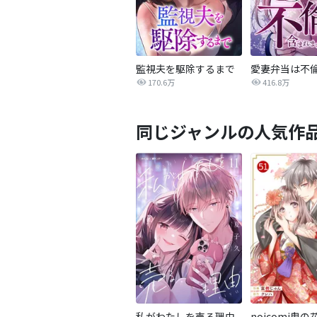
監視夫を駆除するまで
170.6万
416.8万
同じジャンルの人気作
私がわたしを売る理由
noicomi鬼の