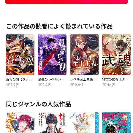
この作品の読者によく読まれている作品
蒼穹の剣【タテヨミ】
最強のレベル0 -解析スキルで完全無双-【タテヨミ】
レベル至上主義【タテヨミ】
絶世の武魂【タテヨミ】
3.2万
3.1万
2,946
4.4万
同じジャンルの人気作品