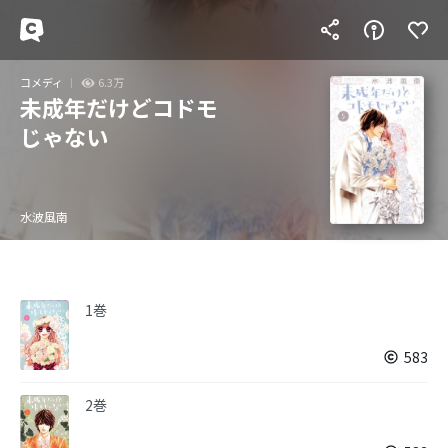
コメディ
6.3万
未成年だけどコドモ
じゃない
水波風南
1巻
583
2巻