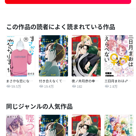
この作品の読者によく読まれている作品
まさかな恋になりました。
付き合えなくていいのに
夜ノ井月彦の幸せな地獄
三日月まおは♂♀をえらべない
59.5万
19.4万
182
2.8万
同じジャンルの人気作品