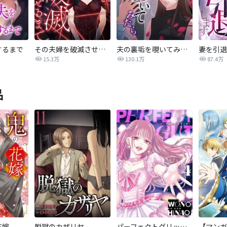
するまで
その夫婦を破滅させるまで
夫の裏垢を覗いてみたら
妻を引退
15.3万
130.1万
87.4万
品
花嫁
脱獄のカザリヤ
パーフェクトグリッター