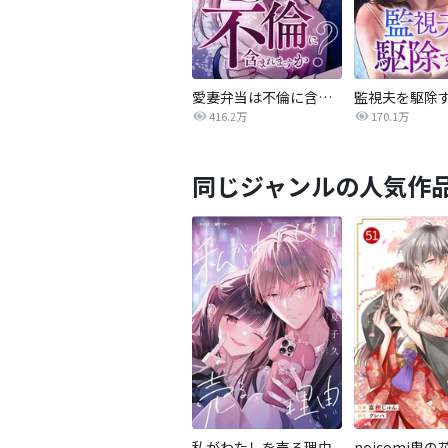
愛妻弁当は不倫に含まれますか？
監視夫を駆除
416.2万
170.1万
同じジャンルの人気作
私がわたしを売る理由
noicomi鬼の