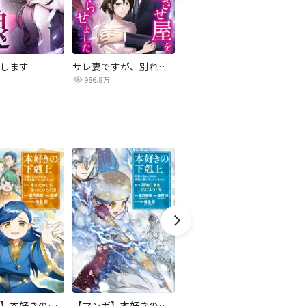
します
サレ妻ですが、別れさせ屋を寝返らせました
僕らの喉にはフタがある
986.8万
7,084万
【マンガ】本好きの下剋上 第二部
【マンガ】本好きの下剋上 第三部
隣国の王太子が奴隷として売られていたので買ってみました【単話】
ロ