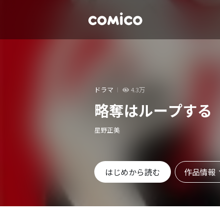
ドラマ
4.3万
略奪はループする
星野正美
作品情報
はじめから読む