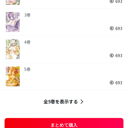
693
3巻
693
4巻
693
5巻
693
全5巻を表示する
まとめて購入