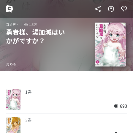
コメディ
1.5万
勇者様、湯加減はい
かがですか？
まりも
1巻
693
2巻