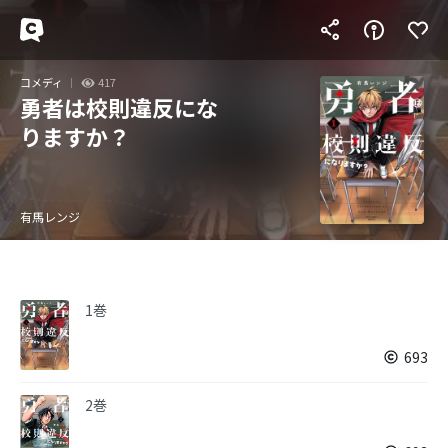
コメディ
417
勇者は校則違反にな
りますか？
有馬レンジ
1巻
693
2巻