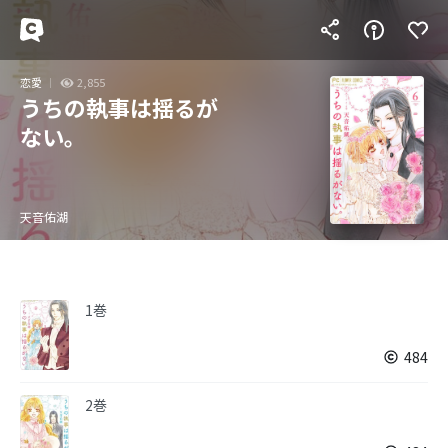
恋愛
2,855
うちの執事は揺るが
ない。
天音佑湖
1巻
484
2巻