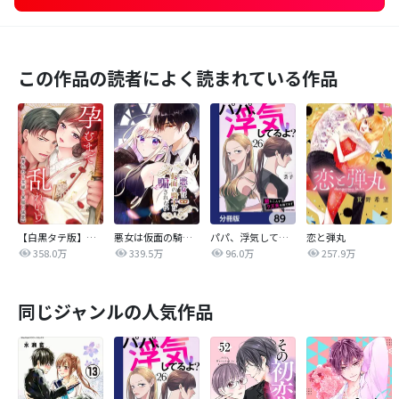
この作品の読者によく読まれている作品
【白黒タテ版】孕むまで乱れいけ～身代わり花嫁と軍服の猛愛
悪女は仮面の騎士に騙されない
パパ、浮気してるよ？娘と二人でクズ夫を捨てます【分冊版】
恋と弾丸
358.0万
339.5万
96.0万
257.9万
同じジャンルの人気作品