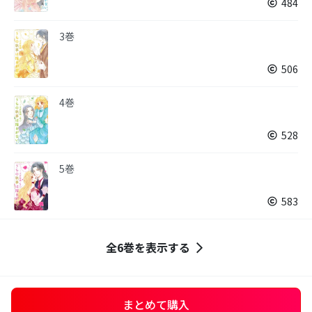
484
3巻
506
4巻
528
5巻
583
全6巻を表示する
まとめて購入