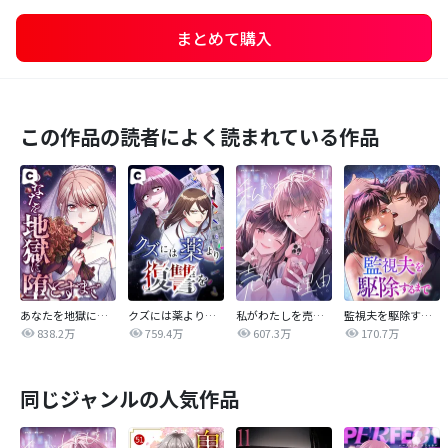
まとめて購入
この作品の読者によく読まれている作品
あなたを地獄に堕とすまで
クズには薬より復讐を
私がわたしを売る理由
監視夫を駆除するまで
838.2万
759.4万
607.3万
170.7万
同じジャンルの人気作品