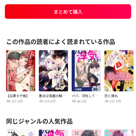
まとめて購入
この作品の読者によく読まれている作品
【白黒タテ版】孕むまで乱れいけ～身代わり花嫁と軍服の猛愛
悪女は仮面の騎士に騙されない
パパ、浮気してるよ？娘と二人でクズ夫を捨てます【分冊版】
恋と弾丸
357.8万
339.4万
96.0万
257.9万
同じジャンルの人気作品