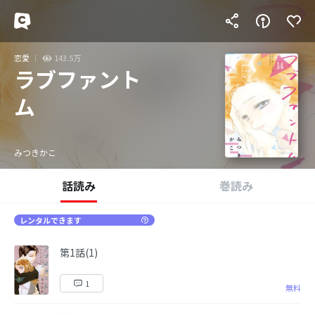
恋愛
143.5万
ラブファント
ム
みつきかこ
話読み
巻読み
レンタルできます
第1話(1)
1
無料