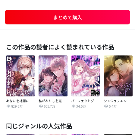
まとめて購入
この作品の読者によく読まれている作品
あなたを地獄に堕とすまで
私がわたしを売る理由
パーフェクトグリッター
シンジュウエンド【タテヨミ】
829.6万
605.7万
34.5万
5.4万
同じジャンルの人気作品