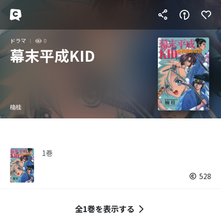
ドラマ
0
幕末平成KID
楠桂
1巻
528
全1巻を表示する