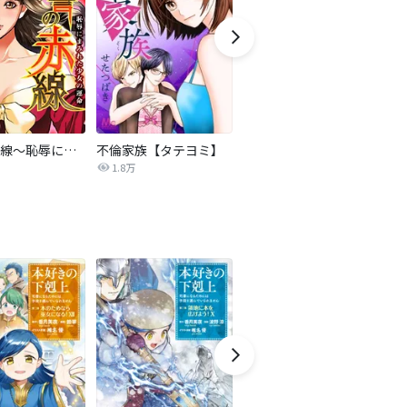
復讐の赤線～恥辱にまみれた少女の運命～【タテヨミ】
不倫家族【タテヨミ】
夫を社会的に抹殺する5つの方法
1.8万
629.6万