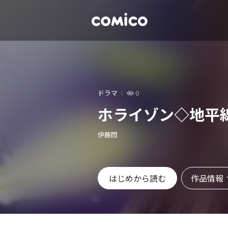
ドラマ
0
ホライゾン◇地平
伊藤悶
作品情報
はじめから読む