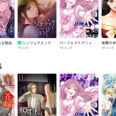
売る理由
シンジュウエンド【タテヨミ】
パーフェクトグリッター
5.4万
35.2万
34.3万
品