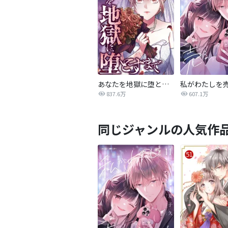
あなたを地獄に堕とすまで
私がわたしを
837.6万
607.1万
同じジャンルの人気作