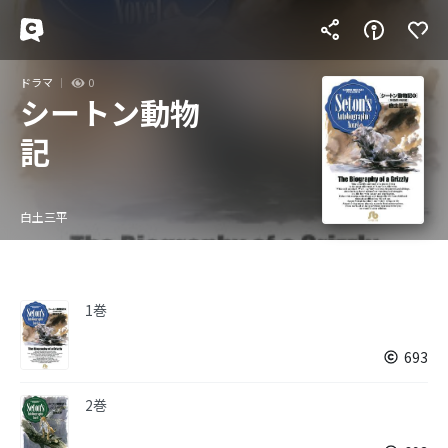
ドラマ
0
シートン動物
記
白土三平
1巻
693
2巻