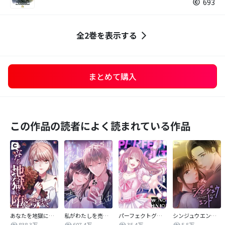
693
全2巻を表示する
まとめて購入
この作品の読者によく読まれている作品
あなたを地獄に堕とすまで
私がわたしを売る理由
パーフェクトグリッター
シンジュウエンド【タテヨミ】
838.3万
607.4万
35.4万
5.5万