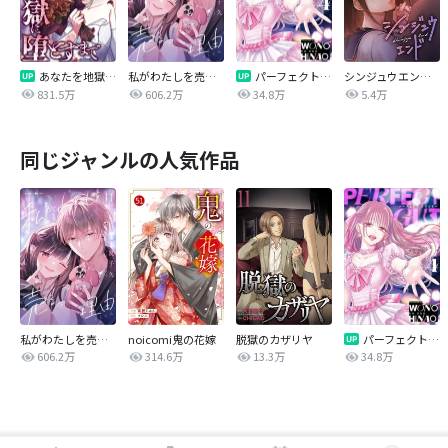
あなたを地獄に堕とすまで
私がわたしを売る理由
パーフェクトグリッター
シンジュウエンド【タテヨミ】
831.5万
606.2万
34.8万
5.4万
同じジャンルの人気作品
私がわたしを売る理由
noicomi鬼の花嫁
脱獄のカザリヤ
パーフェクトグリッター
606.2万
314.6万
13.3万
34.8万