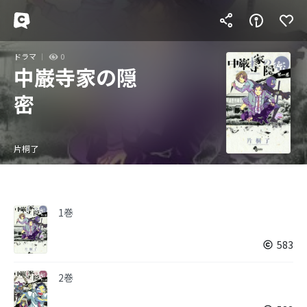
ドラマ
0
中巌寺家の隠
密
片桐了
1巻
583
2巻