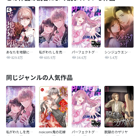
あなたを地獄に堕とすまで
私がわたしを売る理由
パーフェクトグリッター
シンジュウエンド【タテヨミ】
829.8万
605.9万
34.6万
5.4万
同じジャンルの人気作品
私がわたしを売る理由
noicomi鬼の花嫁
パーフェクトグリッター
脱獄のカザリヤ