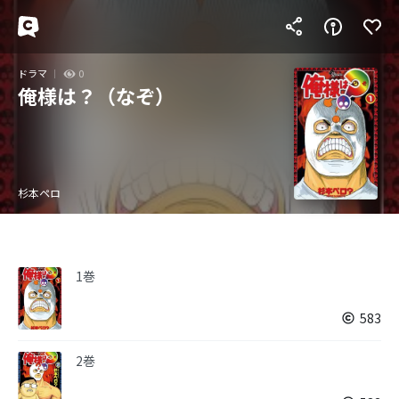
ドラマ
0
俺様は？（なぞ）
杉本ペロ
1巻
583
2巻