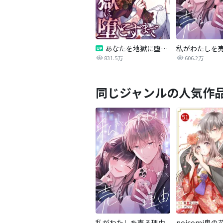
あなたを地獄に堕とすまで
私がわたしを
831.5万
606.2万
同じジャンルの人気作
私がわたしを売る理由
noicomi鬼の