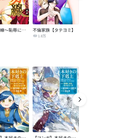
復讐の赤線～恥辱にまみれた少女の運命～【タテヨミ】
不倫家族【タテヨミ】
セフレの品格―プライド―
1.8万
306.3万
【マンガ】本好きの下剋上 第二部
【マンガ】本好きの下剋上 第三部
隣国の王太子が奴隷として売られていたので買ってみました【単話】
天