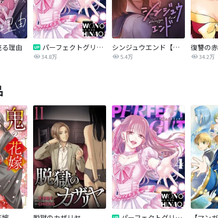
売る理由
パーフェクトグリッター
シンジュウエンド【タテヨミ】
34.8万
5.4万
34.2万
品
花嫁
脱獄のカザリヤ
パーフェクトグリッター