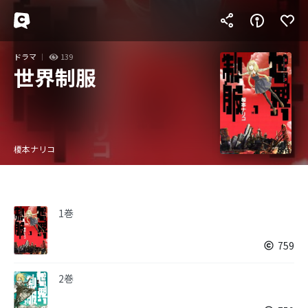
ドラマ
139
世界制服
榎本ナリコ
1巻
759
2巻