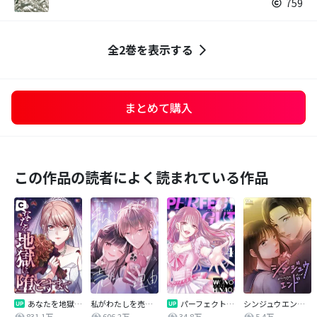
759
全2巻を表示する
まとめて購入
この作品の読者によく読まれている作品
あなたを地獄に堕とすまで
私がわたしを売る理由
パーフェクトグリッター
シンジュウエンド【タテヨミ】
831.1万
606.2万
34.8万
5.4万