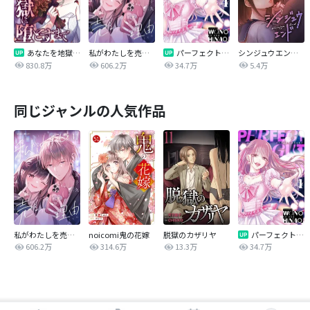
あなたを地獄に堕とすまで
私がわたしを売る理由
パーフェクトグリッター
シンジュウエンド【タテヨミ】
830.8万
606.2万
34.7万
5.4万
同じジャンルの人気作品
私がわたしを売る理由
noicomi鬼の花嫁
脱獄のカザリヤ
パーフェクトグリッター
606.2万
314.6万
13.3万
34.7万