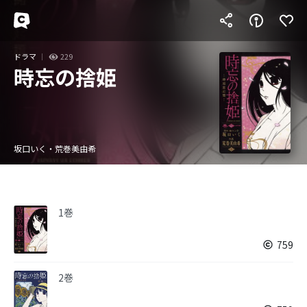
ドラマ
229
時忘の捨姫
坂口いく・荒巻美由希
1巻
759
2巻