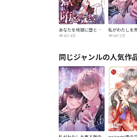
あなたを地獄に堕とすまで
私がわたしを
837.8万
607.2万
同じジャンルの人気作
私がわたしを売る理由
noicomi鬼の