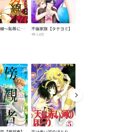
復讐の赤線～恥辱にまみれた少女の運命～【タテヨミ】
不倫家族【タテヨミ】
夫を社会的に抹殺する5つの方法
1.8万
629.6万
恋【単話売】
天は赤い河のほとり
隣国の王太子が奴隷として売られていたので買ってみました【単話】