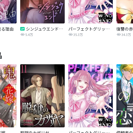
売る理由
シンジュウエンド【タテヨミ】
パーフェクトグリッター
5.4万
35.3万
34.3万
品
花嫁
脱獄のカザリヤ
パーフェクトグリッター
傍観者の