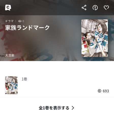
ドラマ
0
家族ランドマーク
大澄剛
1巻
693
全1巻を表示する