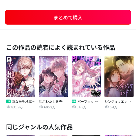
まとめて購入
この作品の読者によく読まれている作品
あなたを地獄に堕とすまで
私がわたしを売る理由
パーフェクトグリッター
シンジュウエンド【タテヨミ】
831.9万
606.2万
34.8万
5.4万
同じジャンルの人気作品