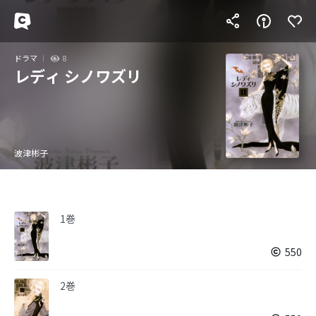
ドラマ
8
レディ シノワズリ
波津彬子
1巻
550
2巻