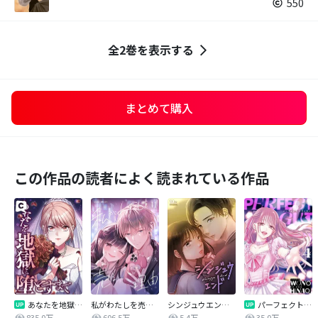
550
全2巻を表示する
まとめて購入
この作品の読者によく読まれている作品
あなたを地獄に堕とすまで
私がわたしを売る理由
シンジュウエンド【タテヨミ】
パーフェクトグリッター
835.0万
606.5万
5.4万
35.0万