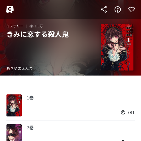
ミステリー
1.0万
きみに恋する殺人鬼
あきやまえんま
1巻
781
2巻