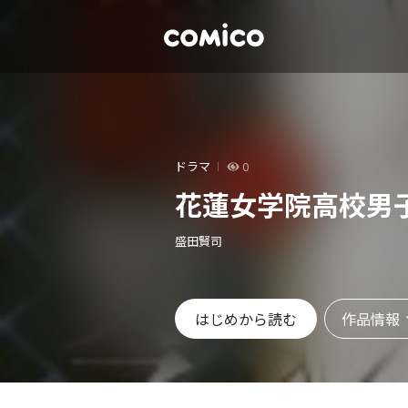
ドラマ
0
花蓮女学院高校男
盛田賢司
作品情報
はじめから読む