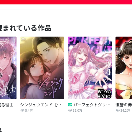
読まれている作品
売る理由
シンジュウエンド【タテヨミ】
パーフェクトグリッター
5.4万
35.0万
34.2万
品