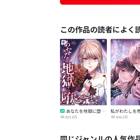
この作品の読者によく
あなたを地獄に堕とすまで
私がわたしを
835.8万
606.6万
同じジャンルの人気作