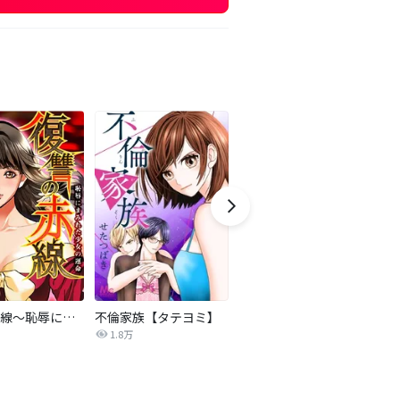
復讐の赤線～恥辱にまみれた少女の運命～【タテヨミ】
不倫家族【タテヨミ】
夫を社会的に抹殺する5つの方法
1.8万
629.5万