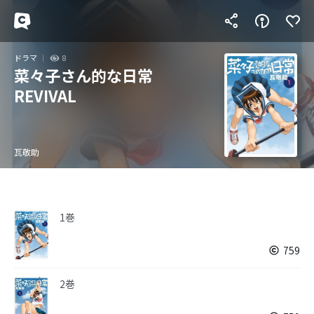
ドラマ
8
菜々子さん的な日常
REVIVAL
瓦敬助
1巻
759
2巻