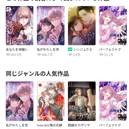
あなたを地獄に堕とすまで
私がわたしを売る理由
シンジュウエンド【タテヨミ】
パーフェクトグリッター
836.4万
606.7万
5.4万
35.1万
同じジャンルの人気作品
私がわたしを売る理由
noicomi鬼の花嫁
脱獄のカザリヤ
パーフェクトグリッター