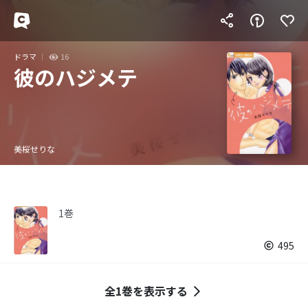
ドラマ
16
彼のハジメテ
美桜せりな
1巻
495
全1巻を表示する