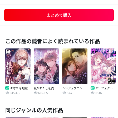
まとめて購入
この作品の読者によく読まれている作品
あなたを地獄に堕とすまで
私がわたしを売る理由
シンジュウエンド【タテヨミ】
パーフェクトグリッター
835.3万
606.6万
5.4万
35.0万
同じジャンルの人気作品