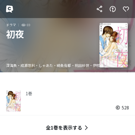
ドラマ
69
初夜
深海魚・成瀬悠利・しゃあた・綺条有都・桃田紗世・伊吹楓
1巻
528
全1巻を表示する