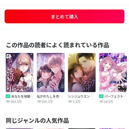
まとめて購入
この作品の読者によく読まれている作品
あなたを地獄に堕とすまで
私がわたしを売る理由
シンジュウエンド【タテヨミ】
パーフェクトグリッター
834.5万
606.5万
5.4万
34.9万
同じジャンルの人気作品