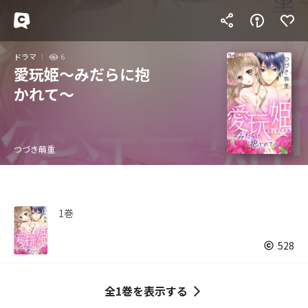
ドラマ
6
愛玩姫～みだらに抱
かれて～
つづき萌重
1巻
528
全1巻を表示する