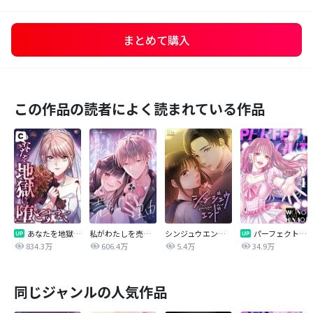
まとめて購入
この作品の読者によく読まれている作品
あなたを地獄に堕とすまで
私がわたしを売る理由
シンジュウエンド【タテヨミ】
パーフェクトグリッター
834.3万
606.4万
5.4万
34.9万
同じジャンルの人気作品