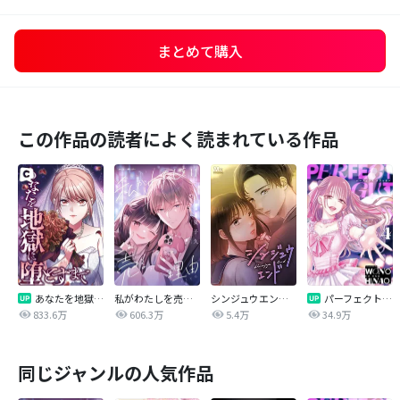
まとめて購入
この作品の読者によく読まれている作品
あなたを地獄に堕とすまで
私がわたしを売る理由
シンジュウエンド【タテヨミ】
パーフェクトグリッター
833.6万
606.3万
5.4万
34.9万
同じジャンルの人気作品