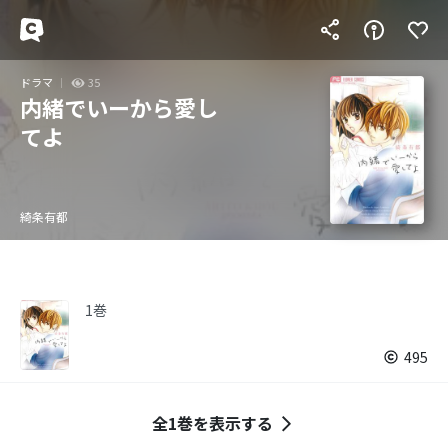
ドラマ
35
内緒でいーから愛し
てよ
綺条有都
1巻
495
全1巻を表示する